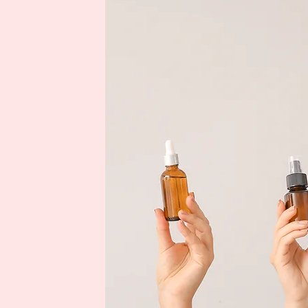
e gıda
evam
k ambalaj film
rek doypack
im hacmini
ırımımız olan
ı bir soluk
daki
nı stabil hale
ezli olarak
süre içerisinde
), serigrafi &
e ambalaj gibi
yeteneklere
ktedir. Bivaş
yemizde
n görünürlüğü
 olduğunun
 uygun çözümler