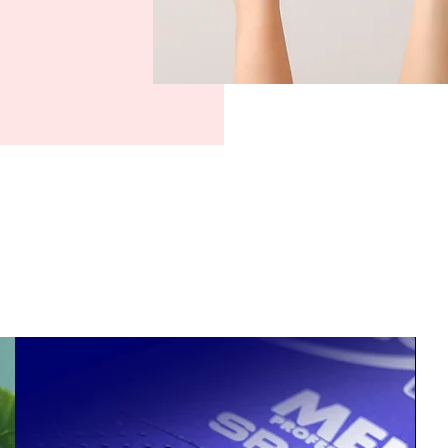
ürülebilir etiket
ma
YETENEKLERİMİZ