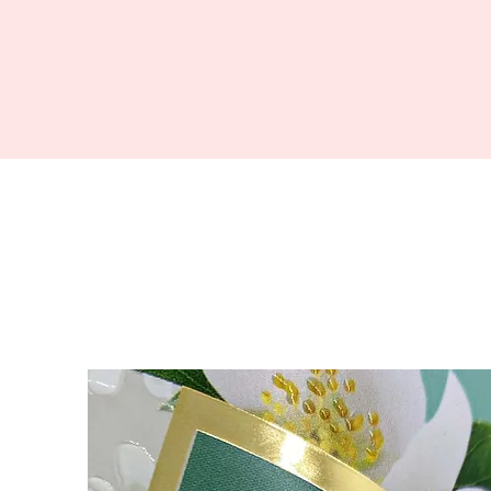
arıyoruz. İş ortaklarımıza en yüksek kalitede , yenilikçi ve sürd
ve ambalaj çözümleri sunarak onların rekabet gücünü artır
misyonumuzla yolumuza devam ediyoruz!